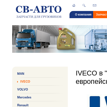
О компания
Запчаст
IVECO в 
MAN
европейск
IVECO
VOLVO
Mercedes
Renault