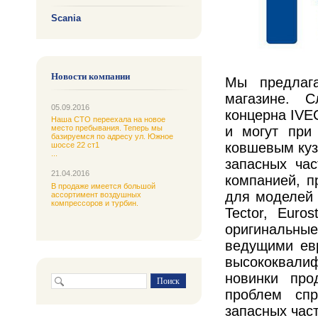
Scania
Новости компании
Мы предлаг
магазине. С
05.09.2016
концерна IVE
Наша СТО переехала на новое
и могут при
место пребывания. Теперь мы
базируемся по адресу ул. Южное
ковшевым куз
шоссе 22 ст1
...
запасных ча
21.04.2016
компанией, п
В продаже имеется большой
для моделей Da
ассортимент воздушных
компрессоров и турбин.
Tector, Eur
оригинальны
ведущими ев
высококвали
новинки про
проблем спр
запасных час