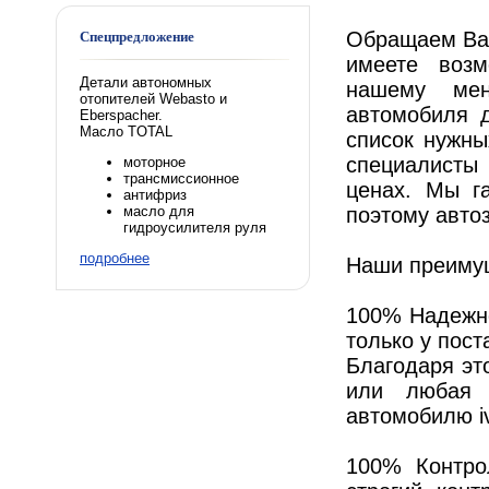
Обращаем Ваш
Спецпредложение
имеете воз
Детали автономных
нашему мен
отопителей Webasto и
автомобиля 
Eberspacher.
Масло TOTAL
список нужны
специалисты
моторное
трансмиссионное
ценах. Мы г
антифриз
поэтому авто
масло для
гидроусилителя руля
подробнее
Наши преиму
100% Надежно
только у пос
Благодаря эт
или любая 
автомобилю i
100% Контро